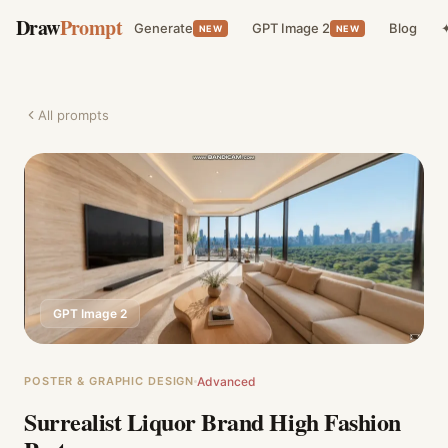
Draw
Prompt
Generate
GPT Image 2
Blog
✦
NEW
NEW
All prompts
GPT Image 2
POSTER & GRAPHIC DESIGN
Advanced
Surrealist Liquor Brand High Fashion