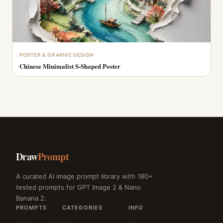
POSTER & GRAPHIC DESIGN
Chinese Minimalist S-Shaped Poster
Draw
Prompt
A curated AI image prompt library with 180+
tested prompts for GPT Image 2 & Nano
Banana 2.
PROMPTS
CATEGORIES
INFO